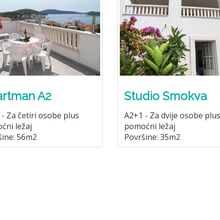
rtman A2
Studio Smokva
- Za četiri osobe plus
A2+1 - Za dvije osobe plu
ćni ležaj
pomoćni ležaj
šine: 56m2
Površine: 35m2