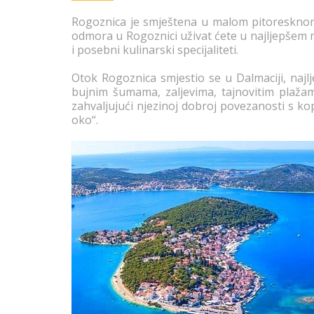
Rogoznica je smještena u malom pitoresknom z
odmora u Rogoznici uživat ćete u najljepšem 
i posebni kulinarski specijaliteti.
Otok Rogoznica smjestio se u Dalmaciji, najl
bujnim šumama, zaljevima, tajnovitim plažama
zahvaljujući njezinoj dobroj povezanosti s k
oko“.