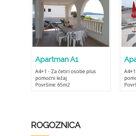
Apa
Apartman A1
A4+1 
A4+1 - Za četiri osobe plus
pomo
pomoćni ležaj
Povr
Površine: 65m2
ROGOZNICA