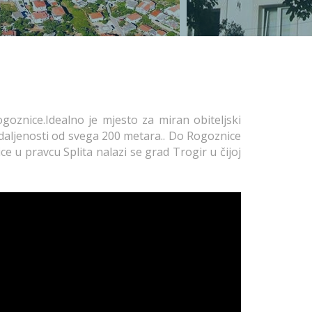
goznice.Idealno je mjesto za miran obiteljski
daljenosti od svega 200 metara.. Do Rogoznice
e u pravcu Splita nalazi se grad Trogir u čijoj