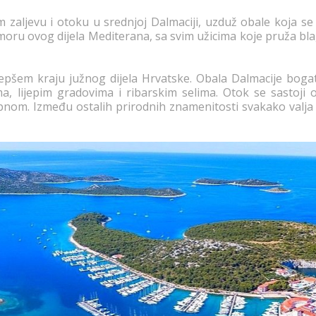
aljevu i otoku u srednjoj Dalmaciji, uzduž obale koja se
moru ovog dijela Mediterana, sa svim užicima koje pruža bl
jepšem kraju južnog dijela Hrvatske. Obala Dalmacije bog
, lijepim gradovima i ribarskim selima. Otok se sastoji 
opnom. Između ostalih prirodnih znamenitosti svakako valja 