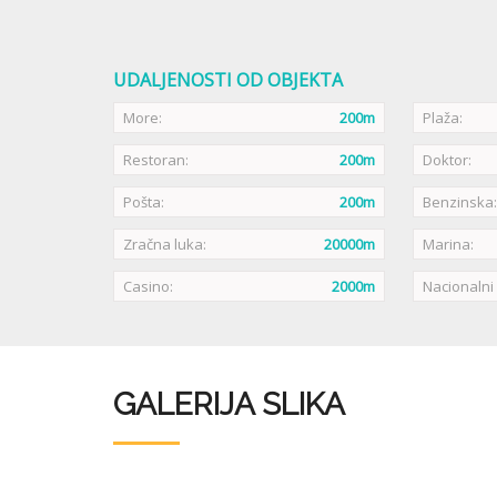
UDALJENOSTI OD OBJEKTA
More:
200m
Plaža:
Restoran:
200m
Doktor:
Pošta:
200m
Benzinska:
Zračna luka:
20000m
Marina:
Casino:
2000m
Nacionalni
GALERIJA SLIKA