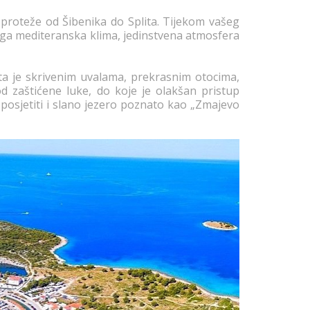
 proteže od Šibenika do Splita. Tijekom vašeg
aga mediteranska klima, jedinstvena atmosfera
ata je skrivenim uvalama, prekrasnim otocima,
od zaštićene luke, do koje je olakšan pristup
posjetiti i slano jezero poznato kao „Zmajevo