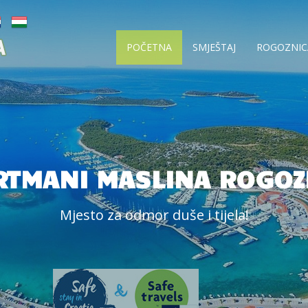
POČETNA
SMJEŠTAJ
ROGOZNIC
RTMANI MASLINA ROGOZ
Mjesto za odmor duše i tijela!