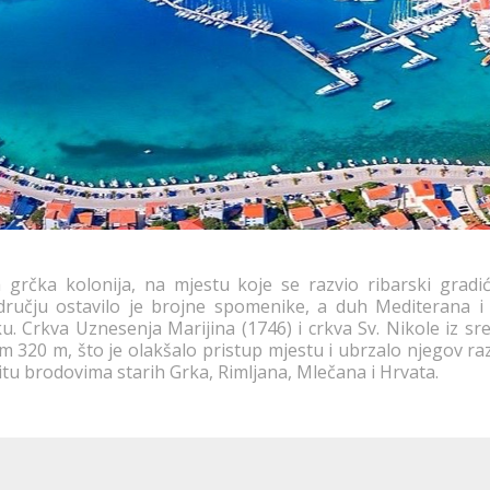
 grčka kolonija, na mjestu koje se razvio ribarski gradi
području ostavilo je brojne spomenike, a duh Mediterana 
ku. Crkva Uznesenja Marijina (1746) i crkva Sv. Nikole iz sre
 320 m, što je olakšalo pristup mjestu i ubrzalo njegov raz
štitu brodovima starih Grka, Rimljana, Mlečana i Hrvata.