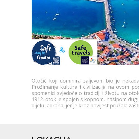
Otočić koji dominira zaljevom bio je nekada
Prožimanje kultura i civilizacija na ovom 
spomenici svjedoče o tradiciji i životu na oto
1912. otok je spojen s kopnom, nasipom dugim
dijelu Jadrana, jer je kroz povijest pružala za