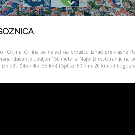
GOZNICA
o Crljina. Crljina se nalazi na brdašcu iznad prekrasne Ro
na, dućan je udaljen 150 metara. Najbliži restoran je na u
između Šibenika (35 km) i Splita (50 km). 20 km od Rogoznic