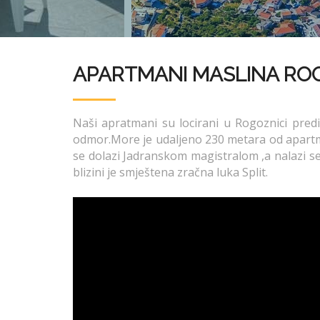
APARTMANI MASLINA RO
Naši apratmani su locirani u Rogoznici predi
odmor.More je udaljeno 230 metara od apartma
se dolazi Jadranskom magistralom ,a nalazi se 
blizini je smještena zračna luka Split.