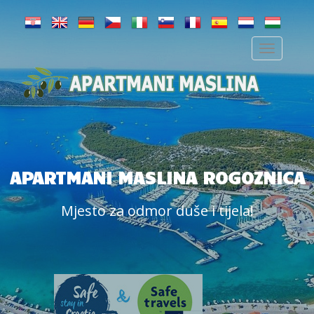
APARTMANI MASLINA ROGOZNICA
Mjesto za odmor duše i tijela!