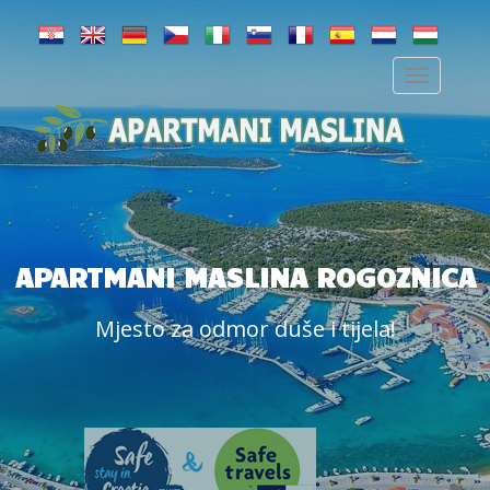
APARTMANI MASLINA ROGOZNICA
Mjesto za odmor duše i tijela!