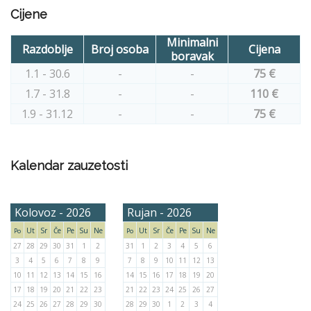
Cijene
Minimalni
Razdoblje
Broj osoba
Cijena
boravak
1.1 - 30.6
-
-
75 €
1.7 - 31.8
-
-
110 €
1.9 - 31.12
-
-
75 €
Kalendar zauzetosti
Kolovoz - 2026
Rujan - 2026
Ut
Sr
Če
Pe
Su
Ne
Ut
Sr
Če
Pe
Su
Ne
Po
Po
27
28
29
30
31
1
2
31
1
2
3
4
5
6
3
4
5
6
7
8
9
7
8
9
10
11
12
13
10
11
12
13
14
15
16
14
15
16
17
18
19
20
17
18
19
20
21
22
23
21
22
23
24
25
26
27
24
25
26
27
28
29
30
28
29
30
1
2
3
4