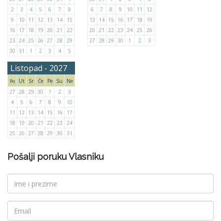
2
3
4
5
6
7
8
6
7
8
9
10
11
12
9
10
11
12
13
14
15
13
14
15
16
17
18
19
16
17
18
19
20
21
22
20
21
22
23
24
25
26
23
24
25
26
27
28
29
27
28
29
30
1
2
3
30
31
1
2
3
4
5
Listopad - 2027
Ut
Sr
Če
Pe
Su
Ne
Po
27
28
29
30
1
2
3
4
5
6
7
8
9
10
11
12
13
14
15
16
17
18
19
20
21
22
23
24
25
26
27
28
29
30
31
Pošalji poruku Vlasniku