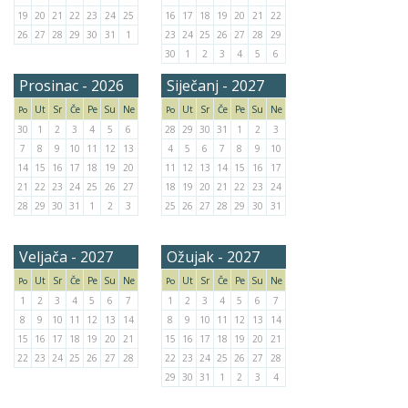
19
20
21
22
23
24
25
16
17
18
19
20
21
22
26
27
28
29
30
31
1
23
24
25
26
27
28
29
30
1
2
3
4
5
6
Prosinac - 2026
Siječanj - 2027
Ut
Sr
Če
Pe
Su
Ne
Ut
Sr
Če
Pe
Su
Ne
Po
Po
30
1
2
3
4
5
6
28
29
30
31
1
2
3
7
8
9
10
11
12
13
4
5
6
7
8
9
10
14
15
16
17
18
19
20
11
12
13
14
15
16
17
21
22
23
24
25
26
27
18
19
20
21
22
23
24
28
29
30
31
1
2
3
25
26
27
28
29
30
31
Veljača - 2027
Ožujak - 2027
Ut
Sr
Če
Pe
Su
Ne
Ut
Sr
Če
Pe
Su
Ne
Po
Po
1
2
3
4
5
6
7
1
2
3
4
5
6
7
8
9
10
11
12
13
14
8
9
10
11
12
13
14
15
16
17
18
19
20
21
15
16
17
18
19
20
21
22
23
24
25
26
27
28
22
23
24
25
26
27
28
29
30
31
1
2
3
4