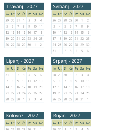
Travanj - 2027
Svibanj - 2027
Ut
Sr
Če
Pe
Su
Ne
Ut
Sr
Če
Pe
Su
Ne
Po
Po
29
30
31
1
2
3
4
26
27
28
29
30
1
2
5
6
7
8
9
10
11
3
4
5
6
7
8
9
12
13
14
15
16
17
18
10
11
12
13
14
15
16
19
20
21
22
23
24
25
17
18
19
20
21
22
23
26
27
28
29
30
1
2
24
25
26
27
28
29
30
31
1
2
3
4
5
6
Lipanj - 2027
Srpanj - 2027
Ut
Sr
Če
Pe
Su
Ne
Ut
Sr
Če
Pe
Su
Ne
Po
Po
31
1
2
3
4
5
6
28
29
30
1
2
3
4
7
8
9
10
11
12
13
5
6
7
8
9
10
11
14
15
16
17
18
19
20
12
13
14
15
16
17
18
21
22
23
24
25
26
27
19
20
21
22
23
24
25
28
29
30
1
2
3
4
26
27
28
29
30
31
1
Kolovoz - 2027
Rujan - 2027
Ut
Sr
Če
Pe
Su
Ne
Ut
Sr
Če
Pe
Su
Ne
Po
Po
26
27
28
29
30
31
1
30
31
1
2
3
4
5