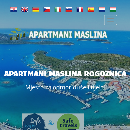
APARTMANI MASLINA ROGOZNICA
Mjesto za odmor duše i tijela!