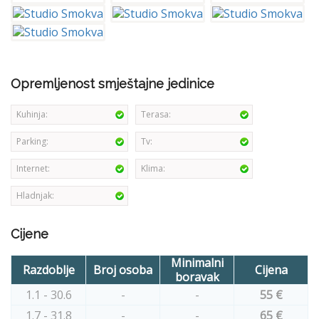
Opremljenost smještajne jedinice
Kuhinja:
Terasa:
Parking:
Tv:
Internet:
Klima:
Hladnjak:
Cijene
Minimalni
Razdoblje
Broj osoba
Cijena
boravak
1.1 - 30.6
-
-
55 €
1.7 - 31.8
-
-
65 €