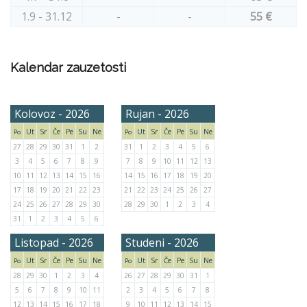
1.9 - 31.12
-
-
55 €
Kalendar zauzetosti
Kolovoz - 2026
Rujan - 2026
Ut
Sr
Če
Pe
Su
Ne
Ut
Sr
Če
Pe
Su
Ne
Po
Po
27
28
29
30
31
1
2
31
1
2
3
4
5
6
3
4
5
6
7
8
9
7
8
9
10
11
12
13
10
11
12
13
14
15
16
14
15
16
17
18
19
20
17
18
19
20
21
22
23
21
22
23
24
25
26
27
24
25
26
27
28
29
30
28
29
30
1
2
3
4
31
1
2
3
4
5
6
Listopad - 2026
Studeni - 2026
Ut
Sr
Če
Pe
Su
Ne
Ut
Sr
Če
Pe
Su
Ne
Po
Po
28
29
30
1
2
3
4
26
27
28
29
30
31
1
5
6
7
8
9
10
11
2
3
4
5
6
7
8
12
13
14
15
16
17
18
9
10
11
12
13
14
15